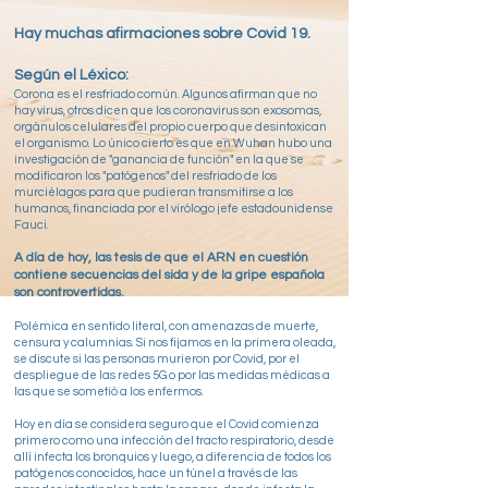
Hay muchas afirmaciones sobre Covid 19.
Según el Léxico:
Corona es el resfriado común. Algunos afirman que no
hay virus, otros dicen que los coronavirus son exosomas,
orgánulos celulares del propio cuerpo que desintoxican
el organismo. Lo único cierto es que en Wuhan hubo una
investigación de "ganancia de función" en la que se
modificaron los "patógenos" del resfriado de los
murciélagos para que pudieran transmitirse a los
humanos, financiada por el virólogo jefe estadounidense
Fauci.
A día de hoy, las tesis de que el ARN en cuestión
contiene secuencias del sida y de la gripe española
son controvertidas.
Polémica en sentido literal, con amenazas de muerte,
censura y calumnias. Si nos fijamos en la primera oleada,
se discute si las personas murieron por Covid, por el
despliegue de las redes 5G o por las medidas médicas a
las que se sometió a los enfermos.
Hoy en día se considera seguro que el Covid comienza
primero como una infección del tracto respiratorio, desde
allí infecta los bronquios y luego, a diferencia de todos los
patógenos conocidos, hace un túnel a través de las