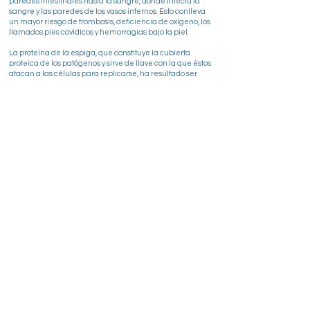
paredes intestinales hasta la sangre, donde infecta la
sangre y las paredes de los vasos internos. Esto conlleva
un mayor riesgo de trombosis, deficiencia de oxígeno, los
llamados pies covídicos y hemorragias bajo la piel.
La proteína de la espiga, que constituye la cubierta
proteica de los patógenos y sirve de llave con la que éstos
atacan a las células para replicarse, ha resultado ser
extremadamente tóxica.
Si el sistema inmunitario se ve desbordado por la
eliminación de estas cáscaras de proteínas, se produce
una tormenta de citoquinas, una reacción exagerada y
mortal de la defensa inmunitaria.
Además, esta proteína tiene una gran similitud con las
proteínas del propio cuerpo en los órganos reproductores,
lo que puede provocar una enfermedad autoinmune
como consecuencia a largo plazo que dañe
permanentemente el sistema reproductivo.